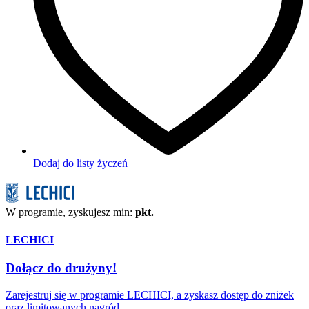
Dodaj do listy życzeń
W programie, zyskujesz min:
pkt.
LECHICI
Dołącz do drużyny!
Zarejestruj się w programie LECHICI, a zyskasz dostęp do zniżek
oraz limitowanych nagród.