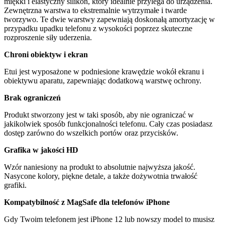
miękki i elastyczny silikon, który idealnie przylega do urządzenia.
Zewnętrzna warstwa to ekstremalnie wytrzymałe i twarde
tworzywo. Te dwie warstwy zapewniają doskonałą amortyzację w
przypadku upadku telefonu z wysokości poprzez skuteczne
rozproszenie siły uderzenia.
Chroni obiektyw i ekran
Etui jest wyposażone w podniesione krawędzie wokół ekranu i
obiektywu aparatu, zapewniając dodatkową warstwę ochrony.
Brak ograniczeń
Produkt stworzony jest w taki sposób, aby nie ograniczać w
jakikolwiek sposób funkcjonalności telefonu. Cały czas posiadasz
dostęp zarówno do wszelkich portów oraz przycisków.
Grafika w jakości HD
Wzór naniesiony na produkt to absolutnie najwyższa jakość.
Nasycone kolory, piękne detale, a także dożywotnia trwałość
grafiki.
Kompatybilność z MagSafe dla telefonów iPhone
Gdy Twoim telefonem jest iPhone 12 lub nowszy model to musisz