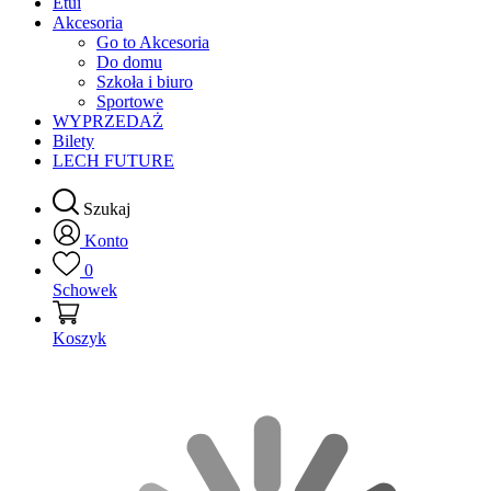
Etui
Akcesoria
Go to Akcesoria
Do domu
Szkoła i biuro
Sportowe
WYPRZEDAŻ
Bilety
LECH FUTURE
Szukaj
Konto
0
Schowek
Koszyk