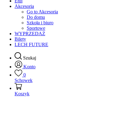
Etui
Akcesoria
Go to Akcesoria
Do domu
Szkoła i biuro
Sportowe
WYPRZEDAŻ
Bilety
LECH FUTURE
Szukaj
Konto
0
Schowek
Koszyk