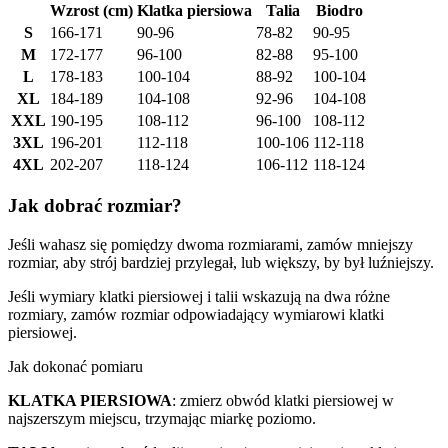
Wzrost (cm)
Klatka piersiowa
Talia
Biodro
S
166-171
90-96
78-82
90-95
M
172-177
96-100
82-88
95-100
L
178-183
100-104
88-92
100-104
XL
184-189
104-108
92-96
104-108
XXL
190-195
108-112
96-100
108-112
3XL
196-201
112-118
100-106
112-118
4XL
202-207
118-124
106-112
118-124
Jak dobrać rozmiar?
Jeśli wahasz się pomiędzy dwoma rozmiarami, zamów mniejszy
rozmiar, aby strój bardziej przylegał, lub większy, by był luźniejszy.
Jeśli wymiary klatki piersiowej i talii wskazują na dwa różne
rozmiary, zamów rozmiar odpowiadający wymiarowi klatki
piersiowej.
Jak dokonać pomiaru
KLATKA PIERSIOWA
: zmierz obwód klatki piersiowej w
najszerszym miejscu, trzymając miarkę poziomo.