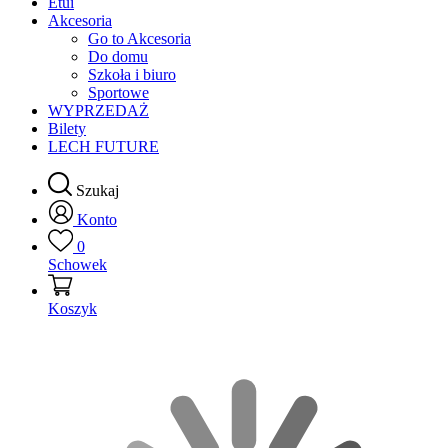
Etui
Akcesoria
Go to Akcesoria
Do domu
Szkoła i biuro
Sportowe
WYPRZEDAŻ
Bilety
LECH FUTURE
Szukaj
Konto
0
Schowek
Koszyk