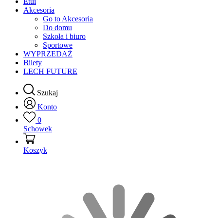
Etui
Akcesoria
Go to Akcesoria
Do domu
Szkoła i biuro
Sportowe
WYPRZEDAŻ
Bilety
LECH FUTURE
Szukaj
Konto
0
Schowek
Koszyk