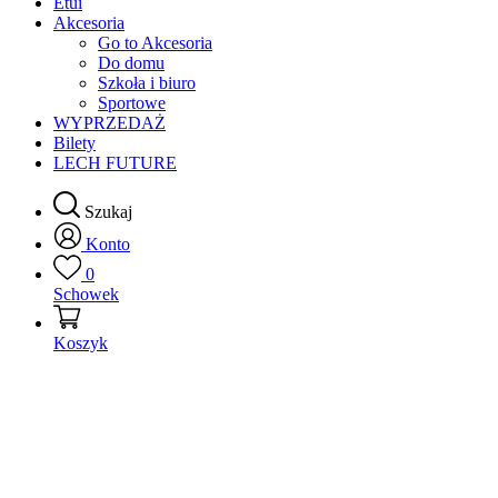
Etui
Akcesoria
Go to Akcesoria
Do domu
Szkoła i biuro
Sportowe
WYPRZEDAŻ
Bilety
LECH FUTURE
Szukaj
Konto
0
Schowek
Koszyk