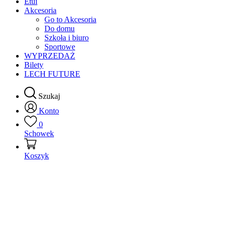
Etui
Akcesoria
Go to Akcesoria
Do domu
Szkoła i biuro
Sportowe
WYPRZEDAŻ
Bilety
LECH FUTURE
Szukaj
Konto
0
Schowek
Koszyk