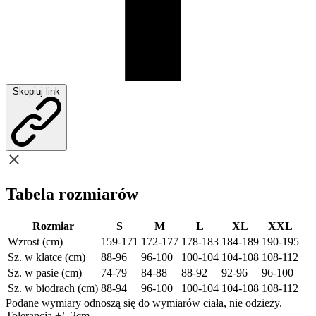
Skopiuj link
Tabela rozmiarów
Rozmiar
S
M
L
XL
XXL
Wzrost (cm)
159-171
172-177
178-183
184-189
190-195
Sz. w klatce (cm)
88-96
96-100
100-104
104-108
108-112
Sz. w pasie (cm)
74-79
84-88
88-92
92-96
96-100
Sz. w biodrach (cm)
88-94
96-100
100-104
104-108
108-112
Podane wymiary odnoszą się do wymiarów ciała, nie odzieży.
Tolerancja +/- 2cm.