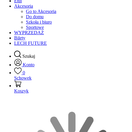
Etui
Akcesoria
Go to Akcesoria
Do domu
Szkoła i biuro
Sportowe
WYPRZEDAŻ
Bilety
LECH FUTURE
Szukaj
Konto
0
Schowek
Koszyk