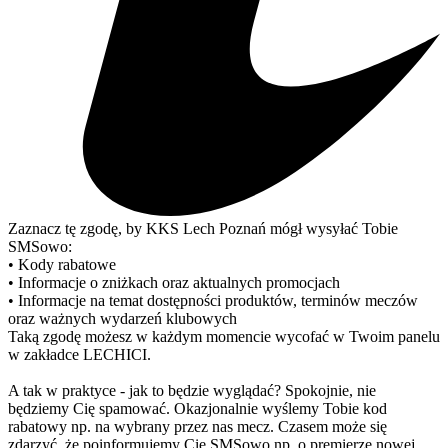
Zaznacz tę zgodę, by KKS Lech Poznań mógł wysyłać Tobie
SMSowo:
• Kody rabatowe
• Informacje o zniżkach oraz aktualnych promocjach
• Informacje na temat dostępności produktów, terminów meczów
oraz ważnych wydarzeń klubowych
Taką zgodę możesz w każdym momencie wycofać w Twoim panelu
w zakładce LECHICI.
A tak w praktyce - jak to będzie wyglądać? Spokojnie, nie
będziemy Cię spamować. Okazjonalnie wyślemy Tobie kod
rabatowy np. na wybrany przez nas mecz. Czasem może się
zdarzyć, że poinformujemy Cię SMSowo np. o premierze nowej