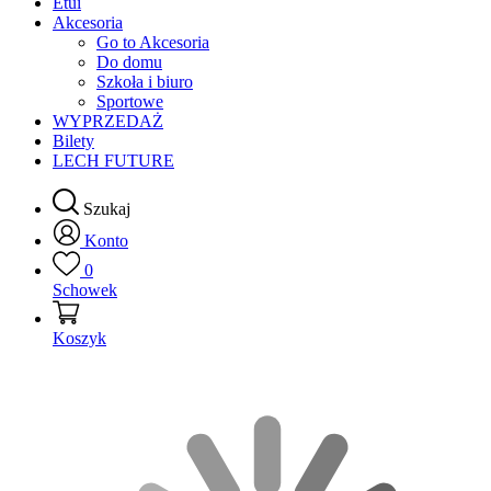
Etui
Akcesoria
Go to Akcesoria
Do domu
Szkoła i biuro
Sportowe
WYPRZEDAŻ
Bilety
LECH FUTURE
Szukaj
Konto
0
Schowek
Koszyk