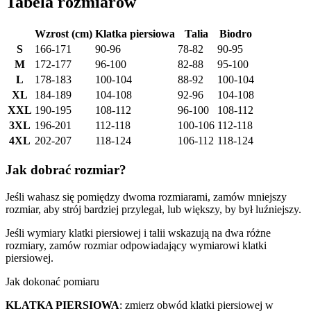
Tabela rozmiarów
Wzrost (cm)
Klatka piersiowa
Talia
Biodro
S
166-171
90-96
78-82
90-95
M
172-177
96-100
82-88
95-100
L
178-183
100-104
88-92
100-104
XL
184-189
104-108
92-96
104-108
XXL
190-195
108-112
96-100
108-112
3XL
196-201
112-118
100-106
112-118
4XL
202-207
118-124
106-112
118-124
Jak dobrać rozmiar?
Jeśli wahasz się pomiędzy dwoma rozmiarami, zamów mniejszy
rozmiar, aby strój bardziej przylegał, lub większy, by był luźniejszy.
Jeśli wymiary klatki piersiowej i talii wskazują na dwa różne
rozmiary, zamów rozmiar odpowiadający wymiarowi klatki
piersiowej.
Jak dokonać pomiaru
KLATKA PIERSIOWA
: zmierz obwód klatki piersiowej w