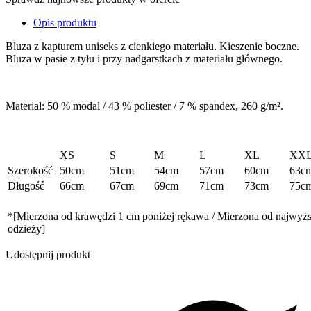
Opis produktu
Bluza z kapturem uniseks z cienkiego materiału. Kieszenie boczne.
Bluza w pasie z tyłu i przy nadgarstkach z materiału głównego.
Material: 50 % modal / 43 % poliester / 7 % spandex, 260 g/m².
XS
S
M
L
XL
XX
Szerokość
50cm
51cm
54cm
57cm
60cm
63c
Długość
66cm
67cm
69cm
71cm
73cm
75c
*[Mierzona od krawędzi 1 cm poniżej rękawa / Mierzona od najwyż
odzieży]
Udostępnij produkt