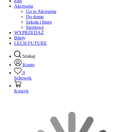
Etui
Akcesoria
Go to Akcesoria
Do domu
Szkoła i biuro
Sportowe
WYPRZEDAŻ
Bilety
LECH FUTURE
Szukaj
Konto
0
Schowek
Koszyk