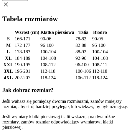
Tabela rozmiarów
Wzrost (cm)
Klatka piersiowa
Talia
Biodro
S
166-171
90-96
78-82
90-95
M
172-177
96-100
82-88
95-100
L
178-183
100-104
88-92
100-104
XL
184-189
104-108
92-96
104-108
XXL
190-195
108-112
96-100
108-112
3XL
196-201
112-118
100-106
112-118
4XL
202-207
118-124
106-112
118-124
Jak dobrać rozmiar?
Jeśli wahasz się pomiędzy dwoma rozmiarami, zamów mniejszy
rozmiar, aby strój bardziej przylegał, lub większy, by był luźniejszy.
Jeśli wymiary klatki piersiowej i talii wskazują na dwa różne
rozmiary, zamów rozmiar odpowiadający wymiarowi klatki
piersiowej.