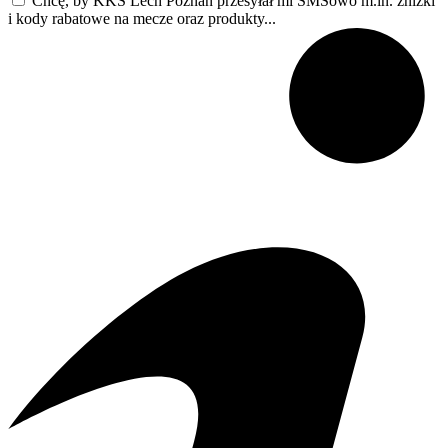
Chcę, by KKS Lech Poznań przesyłał mi SMSowo m.in. zniżki
i kody rabatowe na mecze oraz produkty...