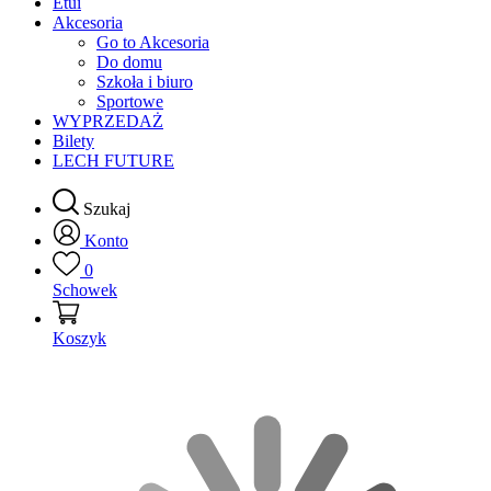
Etui
Akcesoria
Go to Akcesoria
Do domu
Szkoła i biuro
Sportowe
WYPRZEDAŻ
Bilety
LECH FUTURE
Szukaj
Konto
0
Schowek
Koszyk